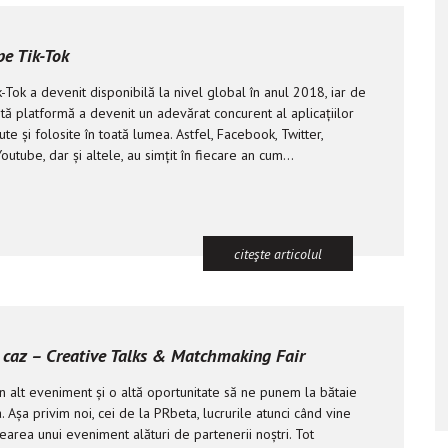
pe Tik-Tok
k-Tok a devenit disponibilă la nivel global în anul 2018, iar de
tă platformă a devenit un adevărat concurent al aplicațiilor
te și folosite în toată lumea. Astfel, Facebook, Twitter,
outube, dar și altele, au simțit în fiecare an cum...
citeşte articolul
 caz – Creative Talks & Matchmaking Fair
n alt eveniment și o altă oportunitate să ne punem la bătaie
a. Așa privim noi, cei de la PRbeta, lucrurile atunci când vine
area unui eveniment alături de partenerii noștri. Tot