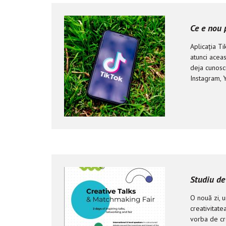
Ce e nou 
Aplicația Ti
atunci aceas
deja cunoscu
Instagram, Y
Studiu de
O nouă zi, u
creativitate
vorba de cre