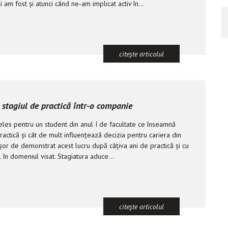
 am fost și atunci când ne-am implicat activ în...
citeşte articolul
e stagiul de practică într-o companie
eles pentru un student din anul I de facultate ce înseamnă
ractică și cât de mult influențează decizia pentru cariera din
 ușor de demonstrat acest lucru după câțiva ani de practică și cu
l în domeniul visat. Stagiatura aduce...
citeşte articolul