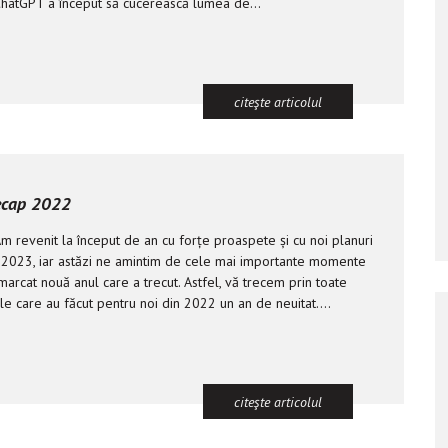
hatGPT a început să cucerească lumea de...
citeşte articolul
ecap 2022
m revenit la început de an cu forțe proaspete și cu noi planuri
 2023, iar astăzi ne amintim de cele mai importante momente
arcat nouă anul care a trecut. Astfel, vă trecem prin toate
e care au făcut pentru noi din 2022 un an de neuitat....
citeşte articolul