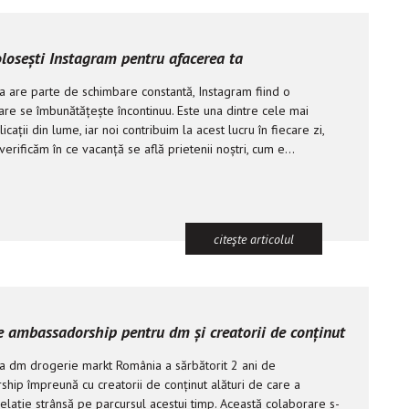
losești Instagram pentru afacerea ta
a are parte de schimbare constantă, Instagram fiind o
are se îmbunătățește încontinuu. Este una dintre cele mai
icații din lume, iar noi contribuim la acest lucru în fiecare zi,
verificăm în ce vacanță se află prietenii noștri, cum e...
citeşte articolul
e ambassadorship pentru dm și creatorii de conținut
a dm drogerie markt România a sărbătorit 2 ani de
hip împreună cu creatorii de conținut alături de care a
relație strânsă pe parcursul acestui timp. Această colaborare s-