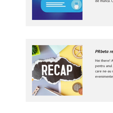
de muncă. C
PRbeta r
Hei there! A
pentru anul
care ne-au m
evenimentel