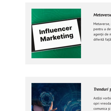
Metaverse
Metaverse, n
pentru a dev
agenții de m
diferită fa
Trenduri 
Astăzi vorb
opri vreoda
comunica și 