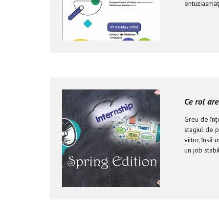
entuziasmați
Ce rol ar
Greu de înț
stagiul de p
viitor, însă
un job stabi