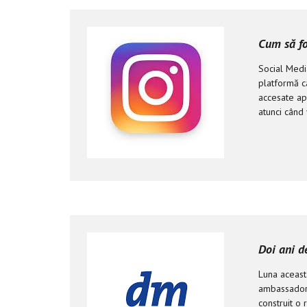
Cum să fo
Social Medi
platformă c
accesate apl
atunci când 
Doi ani d
Luna aceast
ambassadors
construit o 