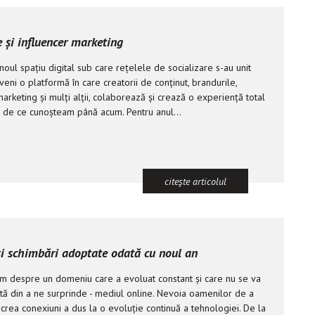
 și influencer marketing
oul spațiu digital sub care rețelele de socializare s-au unit
eni o platformă în care creatorii de conținut, brandurile,
arketing și mulți alții, colaborează și crează o experiență total
ță de ce cunoșteam până acum. Pentru anul...
citeşte articolul
și schimbări adoptate odată cu noul an
im despre un domeniu care a evoluat constant și care nu se va
tă din a ne surprinde - mediul online. Nevoia oamenilor de a
crea conexiuni a dus la o evoluție continuă a tehnologiei. De la