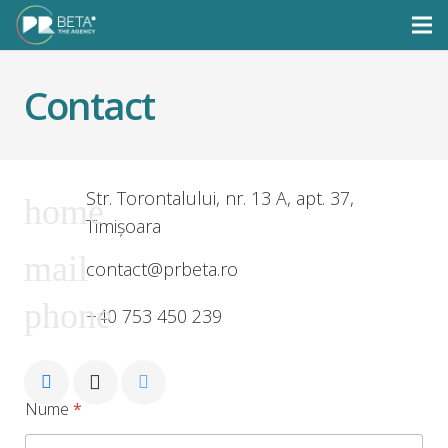
Contact
Str. Torontalului, nr. 13 A, apt. 37,
home
Timișoara
mail
contact@prbeta.ro
phone
+40 753 450 239
Nume
*