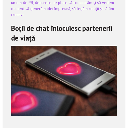
un om de PR, deoarece ne place să comunicăm și să vedem
oameni, să generăm idei împreună, să legăm relații și să fim
creativi.
Boții de chat înlocuiesc partenerii
de viață