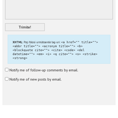
XHTML:
Poţi folosi următoarele tag-uri:
<a href="" title="">
<abbr title=""> <acronym title=""> <b>
<blockquote cite=""> <cite> <code> <del
datetime=""> <em> <i> <q cite=""> <s> <strike>
<strong>
Notify me of follow-up comments by email.
Notify me of new posts by email.