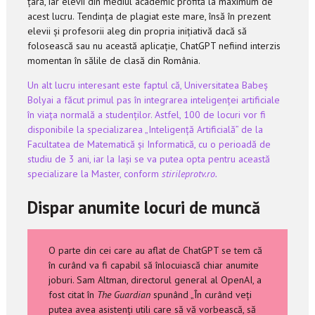
țară, iar elevii din mediul academic profită la maximum de
acest lucru. Tendința de plagiat este mare, însă în prezent
elevii și profesorii aleg din propria inițiativă dacă să
folosească sau nu această aplicație, ChatGPT nefiind interzis
momentan în sălile de clasă din România.
Un alt lucru interesant este faptul că, Universitatea Babeș
Bolyai a făcut primul pas în integrarea inteligenței artificiale
în viața normală a studenților. Astfel, 100 de locuri vor fi
disponibile la specializarea „Inteligență Artificială” de la
Facultatea de Matematică și Informatică, cu o perioadă de
studiu de 3 ani, iar la Iași se va putea opta pentru această
specializare la Master, conform
stirileprotv.ro.
Dispar anumite locuri de muncă
O parte din cei care au aflat de ChatGPT se tem că
în curând va fi capabil să înlocuiască chiar anumite
joburi. Sam Altman, directorul general al OpenAI, a
fost citat în
The Guardian
spunând „În curând veți
putea avea asistenți utili care să vă vorbească, să