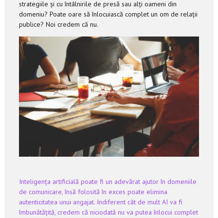
strategiile și cu întâlnirile de presă sau alți oameni din
domeniu? Poate oare să înlocuiască complet un om de relații
publice? Noi credem că nu.
Inteligența artificială poate fi un adevărat ajutor în domeniile
de comunicare, însă folosită în exces poate elimina
autenticitatea unui angajat. Indiferent cât de mult AI va fi
îmbunătățită, credem că niciodată nu va putea înlocui complet