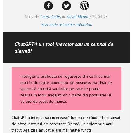
Scris de
Laura Coltis
in
Social Media
/
22.03.23
Vezi toate articolele autorului.
ChatGPT4 un tool inovator sau un semnal de
alarmă?
Inteligența artificială se regăsește din ce în ce mai
mult în discuțiile oamenilor de business, ba chiar se
spune că datorită sarcinilor pe care le poate
realiza în locul angajaților, o parte din populație își
va pierde locul de muncă.
ChatGPT a început să cucerească lumea de când a fost lansat
de către institutul de cercetare OpenAI, în noiembrie anul
trecut. Așa zisa aplicație are mai multe funcții: