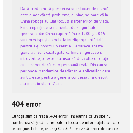
Dacă credeam că pierderea unor locuri de muncă
este o adevărată problemă, ei bine, se pare că în
China roboții au luat locul și partenerilor de viață.
Fiind împinși de sentimentul de singurătate,
generația din China cuprinsă între 1980 și 2015
sunt predispuși a apela la inteligența artificială
pentru a-și construi o relație. Deoarece aceste
generații sunt catalogate ca fiind singuratice și
introvertite, le este mai ușor să dezvolte o relație
cu un robot decât cu o persoană reală. Din cauza
perioadei pandemice descărcările aplicațiilor care
sunt create pentru a genera conversații a crescut
alarmant în ultimii 2 ani.
404 error
Cu toții știm că fraza „404 error ” înseamnă că un site nu
funcționează și că nu ne putem folosi de informațiile pe care
le conține. Ei bine, chiar și ChatGPT prezintă erori, deoarece