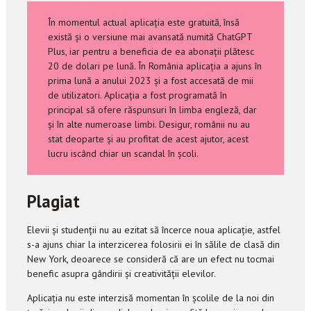
În momentul actual aplicația este gratuită, însă
există și o versiune mai avansată numită ChatGPT
Plus, iar pentru a beneficia de ea abonații plătesc
20 de dolari pe lună. În România aplicația a ajuns în
prima lună a anului 2023 și a fost accesată de mii
de utilizatori. Aplicația a fost programată în
principal să ofere răspunsuri în limba engleză, dar
și în alte numeroase limbi. Desigur, românii nu au
stat deoparte și au profitat de acest ajutor, acest
lucru iscând chiar un scandal în școli.
Plagiat
Elevii și studenții nu au ezitat să încerce noua aplicație, astfel
s-a ajuns chiar la interzicerea folosirii ei în sălile de clasă din
New York, deoarece se consideră că are un efect nu tocmai
benefic asupra gândirii și creativității elevilor.
Aplicația nu este interzisă momentan în școlile de la noi din