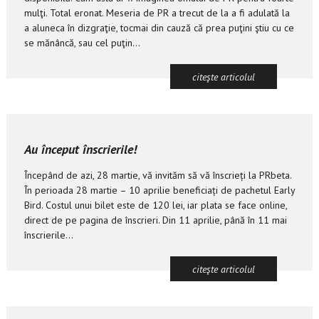
mulţi. Total eronat. Meseria de PR a trecut de la a fi adulată la
a aluneca în dizgraţie, tocmai din cauză că prea puţini ştiu cu ce
se mănâncă, sau cel puţin...
citeşte articolul
Au început înscrierile!
Începând de azi, 28 martie, vă invităm să vă înscrieți la PRbeta.
În perioada 28 martie – 10 aprilie beneficiați de pachetul Early
Bird. Costul unui bilet este de 120 lei, iar plata se face online,
direct de pe pagina de înscrieri. Din 11 aprilie, până în 11 mai
înscrierile...
citeşte articolul