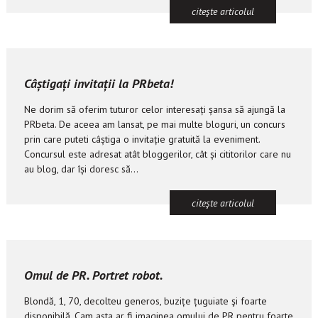
citeşte articolul
Câștigați invitații la PRbeta!
Ne dorim să oferim tuturor celor interesați șansa să ajungă la
PRbeta. De aceea am lansat, pe mai multe bloguri, un concurs
prin care puteti câștiga o invitație gratuită la eveniment.
Concursul este adresat atât bloggerilor, cât și cititorilor care nu
au blog, dar își doresc să...
citeşte articolul
Omul de PR. Portret robot.
Blondă, 1, 70, decolteu generos, buzițe țuguiate şi foarte
disponibilă. Cam asta ar fi imaginea omului de PR pentru foarte