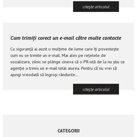
citeşte articolul
Cum trimiți corect un e-mail către multe contacte
Cu siguranță ai auzit o mulțime de lume care îți povestește
cum nu se trimite un e-mail. Mai ales pe rețelele de
socializare, zilnic se plânge cineva că o PR-istă de la nu știu ce
agenție a trimis un e-mail total aiurea. Pentru că nu vrei să
ajungi vreodată să îngroși rândurile...
citeşte articolul
CATEGORII