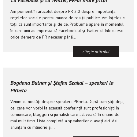
Cu Facebook şi cu Twitter, PR-ul n-are frică!
Am pomenit în articolul despre PR 2.0 despre importanţa
reţelelor sociale pentru munca de realţii publice. Am înţeles cu
toţii că sunt importante şi de ce. Problema apare în momentul
în care unii au impresia că Facebook-ul şi Twitter-ul înlocuiesc
orice demers de PR necesar până...
citeşte articolul
Bogdana Butnar și Ștefan Szakal – speakeri la
PRbeta
Venim cu noutăți despre speakerii PRbeta. După cum știți deja,
cei care vor vorbi la această conferință sunt profesioniști în
comunicare, bloggeri și jurnaliști care activează în online de
mai mult timp. Lista completă a speakerilor o aveți aici. Azi
anunțăm cu mândrie și...