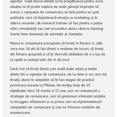
agenție. Toată teoria menită să te pregătească pentru orice
situație nu îți poate explica de unde găsești inspirație să
creezi o campanie de comunicare, un text pentru un spot
publicitar care să împletească emoția cu marketing-ul în
câteva secunde, cât research trebuie să faci pentru a putea
oferi consultanță sau cum procedezi atunci când nu înțelegi
foarte bine domeniul de activitate al clientului.
Munca în comunicare presupune să înveți, în fiecare zi, câte
ceva nou. Să știi să faci (bine) o mulțime de lucruri, să înveți
din fiecare greșeală și să îți dezvolți abilitatea de a o lua de
la capăt cu același task, dar în alt mod.
Dacă vrei să înveți (bine) cum arată toate astea și multe
altele într-o agenție de comunicare, de la mine și cei care mă
învață, atunci te așteptăm să îți faci stagiul de practică
primăvara aceasta la PRbeta. Vei învăța, timp de 10
săptămâni, între 18 martie și 31 mai, cum se redactează o
strategie de comunicare, cum să gestionezi efeicient relațiile
cu bloggeri, influenceri și cu presa, cum se implementează
campaniile de comunicare și cum se folosesc uneltele de
monitorizare.