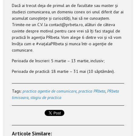
Dacă ai trecut deja de primul an de facultate sau master și
studiezi comunicarea, un domeniu conex ori unul diferit dar ai
acumulat cunoștințe și curiozități, hai să ne cunoaștem.
Trimite-ne un C.V. la contact@prbeta.ro, alături de câteva
cuvinte despre motivul pentru care vrei să îți faci stagiul de
practică în agenția PRbeta. Vom alege 6 dintre voi și vă vom
învăța cum e #viațalaPRbeta și munca într-o agenție de
comunicare.
Perioada de înscrieri: 5 martie – 13 martie, inclusiv;
Perioada de practică: 18 martie – 31 mai (10 săptămâni).
Tags:
practica agentie de comunicare
,
practica PRbeta
,
PRbeta
timisoara
,
stagiu de practica
Articole Similare: