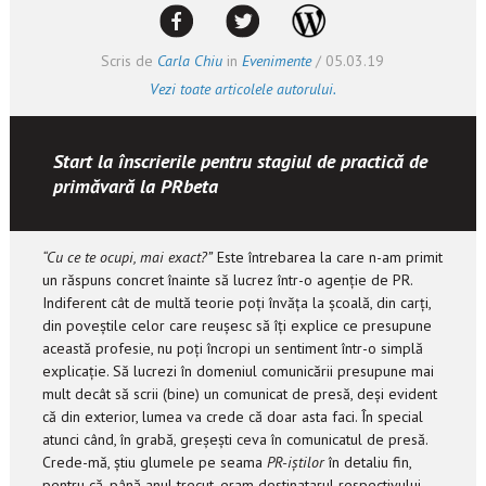
Scris de
Carla Chiu
in
Evenimente
/
05.03.19
Vezi toate articolele autorului.
Start la înscrierile pentru stagiul de practică de
primăvară la PRbeta
“
Cu ce te ocupi, mai exact?”
Este întrebarea la care n-am primit
un răspuns concret înainte să lucrez într-o agenție de PR.
Indiferent cât de multă teorie poți învăța la școală, din carți,
din poveștile celor care reușesc să îți explice ce presupune
această profesie, nu poți încropi un sentiment într-o simplă
explicație. Să lucrezi în domeniul comunicării presupune mai
mult decât să scrii (bine) un comunicat de presă, deși evident
că din exterior, lumea va crede că doar asta faci. În special
atunci când, în grabă, greșești ceva în comunicatul de presă.
Crede-mă, știu glumele pe seama
PR-iștilor
în detaliu fin,
pentru că, până anul trecut, eram destinatarul respectivului