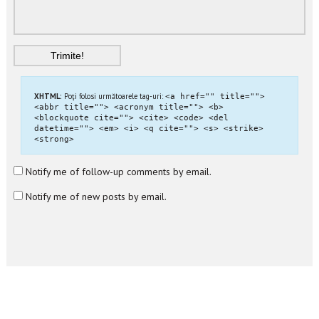
XHTML:
Poţi folosi următoarele tag-uri:
<a href="" title="">
<abbr title=""> <acronym title=""> <b>
<blockquote cite=""> <cite> <code> <del
datetime=""> <em> <i> <q cite=""> <s> <strike>
<strong>
Notify me of follow-up comments by email.
Notify me of new posts by email.