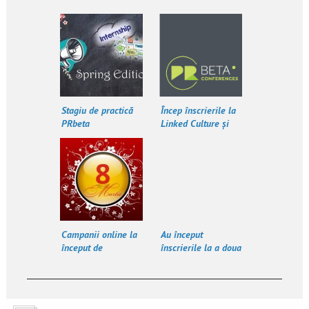
Stagiu de practică
Încep înscrierile la
PRbeta
Linked Culture și
Conferința PRbeta
2017
Campanii online la
Au început
început de
înscrierile la a doua
primăvară
ediție PRbeta