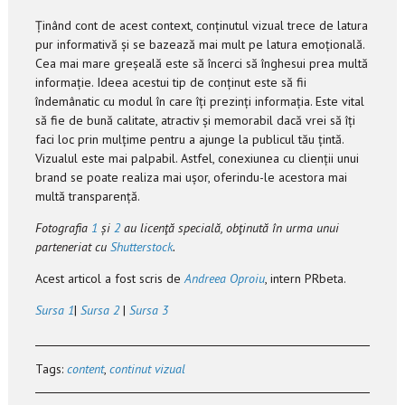
Ținând cont de acest context, conținutul vizual trece de latura
pur informativă și se bazează mai mult pe latura emoțională.
Cea mai mare greșeală este să încerci să înghesui prea multă
informație. Ideea acestui tip de conținut este să fii
îndemânatic cu modul în care îți prezinți informația. Este vital
să fie de bună calitate, atractiv și memorabil dacă vrei să îți
faci loc prin mulțime pentru a ajunge la publicul tău țintă.
Vizualul este mai palpabil. Astfel, conexiunea cu clienții unui
brand se poate realiza mai ușor, oferindu-le acestora mai
multă transparență.
Fotografia
1
și
2
au licenţă specială, obţinută în urma unui
parteneriat cu
Shutterstock
.
Acest articol a fost scris de
Andreea Oproiu
, intern PRbeta.
Sursa 1
|
Sursa 2
|
Sursa 3
Tags:
content
,
continut vizual