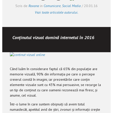
Scris de
Roxana
in
Comunicare
,
Social Media
/
20.01.16
Vezi toate articolele autorului.
Conținutul vizual domină internetul în 2016
Când luăm în considerare faptul că 65% din populație are
memorie vizuală, 90% din informația pe care o percepe
creierul constă în imagini, iar prezentările care conțin
elemente vizuale sunt cu 43% mai persuasive, se recurge la
un tip de conținut cu care oamenii rezonează mai firesc, și
anume, cel vizual.
Într-o lume în care suntem obișnuiți să avem totul
numaidecât, apetitul avid de știri, zvonuri și informații crește