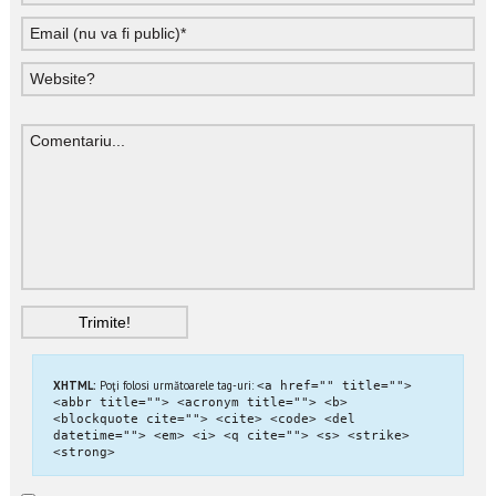
XHTML:
Poţi folosi următoarele tag-uri:
<a href="" title="">
<abbr title=""> <acronym title=""> <b>
<blockquote cite=""> <cite> <code> <del
datetime=""> <em> <i> <q cite=""> <s> <strike>
<strong>