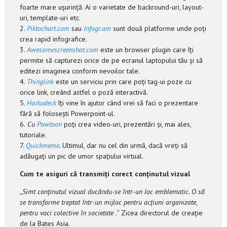
foarte mare ușurință. Ai o varietate de backround-uri, layout-
uri, template-uri etc.
2.
Piktochart.com
sau
Infogr.am
sunt două platforme unde poți
crea rapid infografice.
3.
Awesomescreenshot.com
este un browser plugin care îți
permite să capturezi orice de pe ecranul laptopului tău și să
editezi imaginea conform nevoilor tale.
4.
Thinglink
este un serviciu prin care poți tag-ui poze cu
orice link, creând astfel o poză interactivă.
5.
Haikudeck
îți vine în ajutor când vrei să faci o prezentare
fără să folosești Powerpoint-ul.
6.
Cu
Powtoon
poți crea video-uri, prezentări și, mai ales,
tutoriale.
7.
Quickmeme
.
Ultimul
,
dar nu cel din urmă, dacă vreți să
adăugați un pic de umor spațiului virtual.
Cum te asiguri că transmiți corect conținutul vizual
„
Simt conținutul vizual ducându-se într-un loc emblematic. O să
se transforme treptat într-un mijloc pentru acțiuni organizate,
pentru voci colective în societate .
” Zicea directorul de creație
de la Bates Asia.