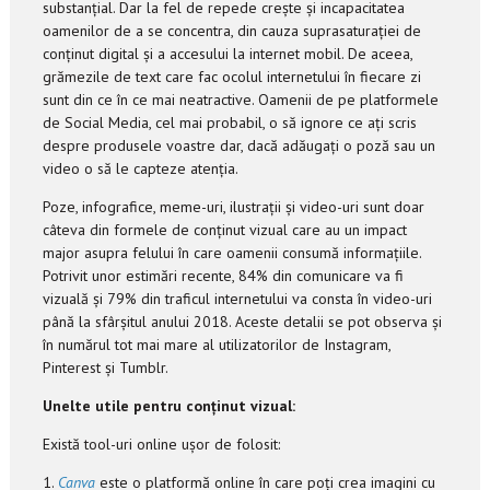
substanțial. Dar la fel de repede crește și incapacitatea
oamenilor de a se concentra, din cauza suprasaturației de
conținut digital și a accesului la internet mobil. De aceea,
grămezile de text care fac ocolul internetului în fiecare zi
sunt din ce în ce mai neatractive. Oamenii de pe platformele
de Social Media, cel mai probabil, o să ignore ce ați scris
despre produsele voastre dar, dacă adăugați o poză sau un
video o să le capteze atenția.
Poze, infografice, meme-uri, ilustrații și video-uri sunt doar
câteva din formele de conținut vizual care au un impact
major asupra felului în care oamenii consumă informațiile.
Potrivit unor estimări recente, 84% din comunicare va fi
vizuală și 79% din traficul internetului va consta în video-uri
până la sfârșitul anului 2018. Aceste detalii se pot observa și
în numărul tot mai mare al utilizatorilor de Instagram,
Pinterest și Tumblr.
Unelte utile pentru conținut vizual:
Există tool-uri online ușor de folosit:
1.
Canva
este o platformă online în care poți crea imagini cu