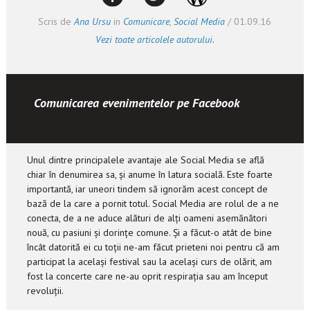
Scris de
Ana Ursu
in
Comunicare
,
Social Media
/
01.09.16
Vezi toate articolele autorului.
Comunicarea evenimentelor pe Facebook
Unul dintre principalele avantaje ale Social Media se află
chiar în denumirea sa, și anume în latura socială. Este foarte
importantă, iar uneori tindem să ignorăm acest concept de
bază de la care a pornit totul. Social Media are rolul de a ne
conecta, de a ne aduce alături de alți oameni asemănători
nouă, cu pasiuni și dorințe comune. Și a făcut-o atât de bine
încât datorită ei cu toții ne-am făcut prieteni noi pentru că am
participat la același festival sau la același curs de olărit, am
fost la concerte care ne-au oprit respirația sau am început
revoluții.