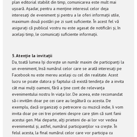
plan editorial stabilit din timp, comunicarea este mult mai
ușoară. Așadar, pentru a menține interesul celor deja
interesați de eveniment și pentru a le oferi informații utile,
maximum două postări pe zi sunt suficiente. În acest fel vă
asigurați că publicul vostru nu este agasat de notificări și, în
același timp, le comunicați suficiente informații.
5. Atenție la invitații
Da, toată lumea își dorește un număr maxim de participanți la
un eveniment, însă numărul celor care se arată interesați pe
Facebook nu este mereu același cu cel din realitate. Acest
lucru se poate datora și faptului că există tendința de a invita
cât mai mulți oameni, fără a ține cont de relevanța
evenimentului nostru în viața lor. De aceea, este recomandat
să-i invităm doar pe cei care au legătură cu acesta. De
exemplu, dacă organizați o petrecere cu muzică indie, îi vom
invita doar pe cei trei prieteni despre care știm că sunt fanii
acestui gen. Mai departe, alți prieteni de-ai lor vor vedea
evenimentul și, astfel, numărul participanților va crește. În
felul acesta, la final numărul celor care vor participa cu