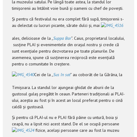
la muzeului satului. Pe lângă toate astea, la standul lor
timișorenii au întâlnit voie bună și oameni cu chef de povești.
Și pentru că festivalul nu era complet fără supă, timișorenii s-
au delectat cu lucruri picante, sărate dulci și, mai
ales, delicioase de la „
Suppa Bar
”. Caius, proprietarul localului,
susține PLAI și evenimentele din orașul nostru și crede că
sunt esențiale pentru dezvotarea pe toate planurile. De
asemenea, spune că susținerea reciprocă este esențială
pentru o comunitate în creștere.
Cei de la „
Sus în sat
” au coborât de la Gărâna, la
Timișoara. La standul lor ajungeai ghidat de aburii de la
gustosul gulaș pregătit în ceaun. Parteneri tradiționali ai PLAI-
ului, aceștia au fost și în acest an locul preferat pentru o cină
caldă și gustoasă.
Și pentru că PLAI-ul nu e PLAI fără pâine cu untură, boia și
ceapă, nu a lipsit nici acest stand. De el se ocupă persoane
fizice, același persoane care au fost la muzeu