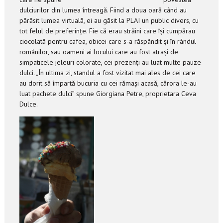
dulciurilor din lumea întreagă. Fiind a doua oară când au
părăsit lumea virtuală, ei au găsit la PLAI un public divers, cu
tot felul de preferințe. Fie că erau străini care își cumpărau
ciocolată pentru cafea, obicei care s-a răspândit și în rândul
românilor, sau oameni ai locului care au fost atrași de
simpaticele jeleuri colorate, cei prezenți au luat multe pauze
dulci. „În ultima zi, standul a fost vizitat mai ales de cei care
au dorit să împartă bucuria cu cei rămași acasă, cărora le-au
luat pachete dulci” spune Giorgiana Petre, proprietara Ceva
Dulce.