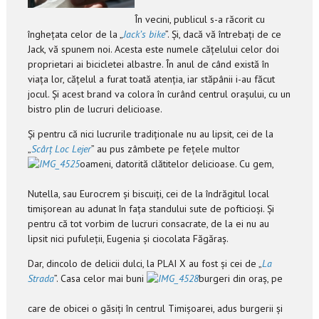
În vecini, publicul s-a răcorit cu
înghețata celor de la „
Jack’s bike
”. Și, dacă vă întrebați de ce
Jack, vă spunem noi. Acesta este numele cățelului celor doi
proprietari ai bicicletei albastre. În anul de când există în
viața lor, cățelul a furat toată atenția, iar stăpânii i-au făcut
jocul. Și acest brand va colora în curând centrul orașului, cu un
bistro plin de lucruri delicioase.
Și pentru că nici lucrurile tradiționale nu au lipsit, cei de la
„
Scârț Loc Lejer
” au pus zâmbete pe fețele multor
oameni, datorită clătitelor delicioase. Cu gem,
Nutella, sau Eurocrem și biscuiți, cei de la îndrăgitul local
timișorean au adunat în fața standului sute de pofticioși. Și
pentru că tot vorbim de lucruri consacrate, de la ei nu au
lipsit nici pufuleții, Eugenia și ciocolata Făgăraș.
Dar, dincolo de delicii dulci, la PLAI X au fost și cei de „
La
Strada
”. Casa celor mai buni
burgeri din oraș, pe
care de obicei o găsiți în centrul Timișoarei, adus burgerii și