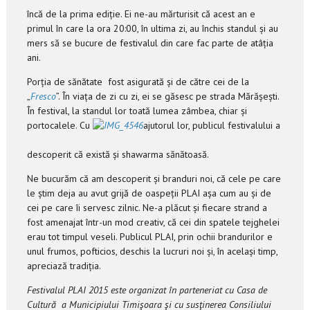
încă de la prima ediție. Ei ne-au mărturisit că acest an e
primul în care la ora 20:00, în ultima zi, au închis standul și au
mers să se bucure de festivalul din care fac parte de atâția
ani.
Porția de sănătate fost asigurată și de către cei de la
„
Fresco
”. În viața de zi cu zi, ei se găsesc pe strada Mărășești.
În festival, la standul lor toată lumea zâmbea, chiar și
portocalele. Cu
ajutorul lor, publicul festivalului a
descoperit că există și shawarma sănătoasă.
Ne bucurăm că am descoperit și branduri noi, că cele pe care
le știm deja au avut grijă de oaspeții PLAI așa cum au și de
cei pe care îi servesc zilnic. Ne-a plăcut și fiecare strand a
fost amenajat într-un mod creativ, că cei din spatele tejghelei
erau tot timpul veseli. Publicul PLAI, prin ochii brandurilor e
unul frumos, pofticios, deschis la lucruri noi și, în același timp,
apreciază tradiția.
Festivalul PLAI 2015 este organizat în parteneriat cu Casa de
Cultură a Municipiului Timişoara şi cu susţinerea Consiliului