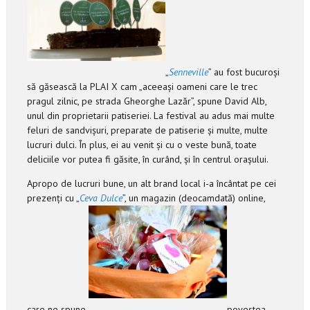
„
Senneville
” au fost bucuroși
să găsească la PLAI X cam „aceeași oameni care le trec
pragul zilnic, pe strada Gheorghe Lazăr”, spune David Alb,
unul din proprietarii patiseriei. La festival au adus mai multe
feluri de sandvișuri, preparate de patiserie și multe, multe
lucruri dulci. În plus, ei au venit și cu o veste bună, toate
deliciile vor putea fi găsite, în curând, și în centrul orașului.
Apropo de lucruri bune, un alt brand local i-a încântat pe cei
prezenți cu „
Ceva Dulce
”, un magazin (deocamdată) online,
care ne spune
povestea