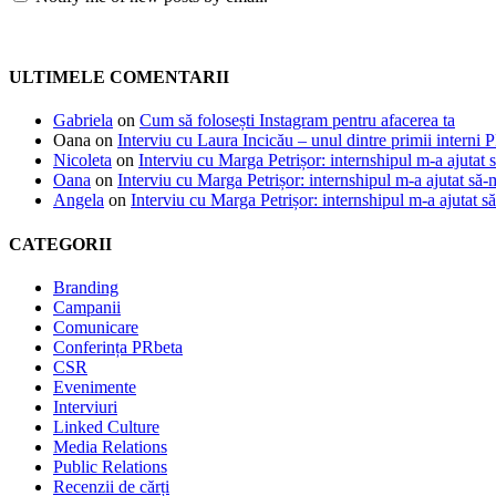
ULTIMELE COMENTARII
Gabriela
on
Cum să folosești Instagram pentru afacerea ta
Oana
on
Interviu cu Laura Incicău – unul dintre primii interni 
Nicoleta
on
Interviu cu Marga Petrișor: internshipul m-a ajutat 
Oana
on
Interviu cu Marga Petrișor: internshipul m-a ajutat să-
Angela
on
Interviu cu Marga Petrișor: internshipul m-a ajutat s
CATEGORII
Branding
Campanii
Comunicare
Conferința PRbeta
CSR
Evenimente
Interviuri
Linked Culture
Media Relations
Public Relations
Recenzii de cărți