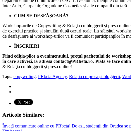
departamentul de comunicare al OSUT. De atunci, menține comunicarea c
Inter Auto, Carpatair, Organique Cosmetics și alte companii din țară.
CUM SE DESFĂŞOARĂ?
Workshop-urile de Copywriting & Relaţia cu bloggerii şi presa online s
de exerciții practice și simulări după cazuri reale. La sfârșitul worksh
de desfăşurare al workshop-urilor va fi comunicat participanţilor în mo
ÎNSCRIERI
Fiind ediţia-pilot a evenimentului, preţul pachetului de workshop
în care activezi, la adresa contact@PRbeta.ro. Plata se face 
& Relaţia cu bloggerii şi presa online!
Tags:
copywriting
,
PRbeta Agency
,
Relaţia cu presa şi bloggerii
,
Work
Articole Similare:
Învață comunicare online cu PRbeta!
De azi, studenţii din Oradea se