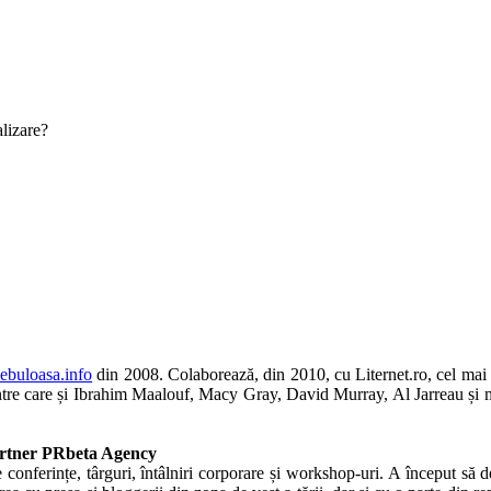
lizare?
buloasa.info
din 2008. Colaborează, din 2010, cu Liternet.ro, cel mai cit
printre care și Ibrahim Maalouf, Macy Gray, David Murray, Al Jarreau și m
Partner PRbeta Agency
onferințe, târguri, întâlniri corporare și workshop-uri. A început să dez