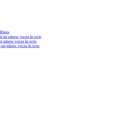
PRbeta
să-mi găsesc vocea în scris
mi găsesc vocea în scris
ă-mi găsesc vocea în scris