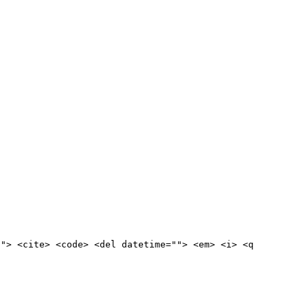
""> <cite> <code> <del datetime=""> <em> <i> <q