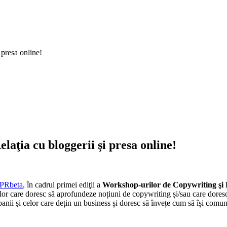
 presa online!
laţia cu bloggerii şi presa online!
PRbeta
, în cadrul primei ediţii a
Workshop-urilor de Copywriting şi Re
r care doresc să aprofundeze noțiuni de copywriting și/sau care doresc 
ii şi celor care dețin un business și doresc să învețe cum să își comunic