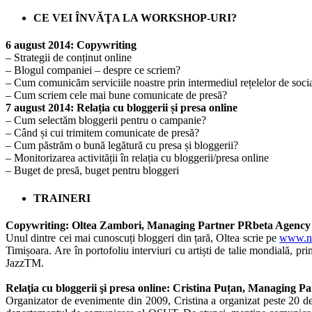
CE VEI ÎNVĂŢA LA WORKSHOP-URI?
6 august 2014: Copywriting
– Strategii de conținut online
– Blogul companiei – despre ce scriem?
– Cum comunicăm serviciile noastre prin intermediul rețelelor de socia
– Cum scriem cele mai bune comunicate de presă?
7 august 2014: Relația cu bloggerii și presa online
– Cum selectăm bloggerii pentru o campanie?
– Când și cui trimitem comunicate de presă?
– Cum păstrăm o bună legătură cu presa și bloggerii?
– Monitorizarea activității în relația cu bloggerii/presa online
– Buget de presă, buget pentru bloggeri
TRAINERI
Copywriting: Oltea Zambori, Managing Partner PRbeta Agency
Unul dintre cei mai cunoscuți bloggeri din țară, Oltea scrie pe
www.ne
Timișoara. Are în portofoliu interviuri cu artiști de talie mondială, 
JazzTM.
Relaţia cu bloggerii şi presa online: Cristina Puțan, Managing 
Organizator de evenimente din 2009, Cristina a organizat peste 20 de c