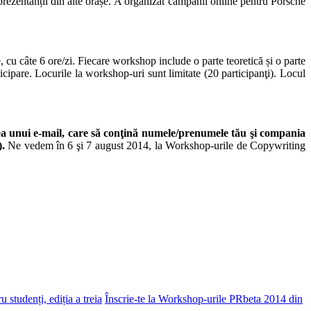
rezentanții din alte orașe. A organizat campanii online pentru Porsche
cu câte 6 ore/zi. Fiecare workshop include o parte teoretică și o parte
ticipare. Locurile la workshop-uri sunt limitate (20 participanţi). Locul
erea unui e-mail, care să conţină numele/prenumele tău şi compania
.
Ne vedem în 6 şi 7 august 2014, la Workshop-urile de Copywriting
studenți, ediția a treia
Înscrie-te la Workshop-urile PRbeta 2014 din