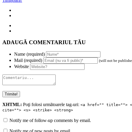
Timişoara!
ADAUGĂ COMENTARIUL TĂU
Name (required)
Mail (required)
(will not be publish
Website
XHTML:
Poţi folosi următoarele tag-uri:
<a href="" title=""> 
cite=""> <s> <strike> <strong>
Notify me of follow-up comments by email.
Notify me of new posts by email.